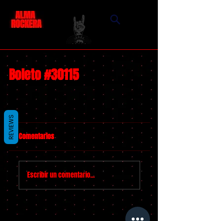
Boleto #30115
REVIEWS
Comentarios
Escribir un comentario...