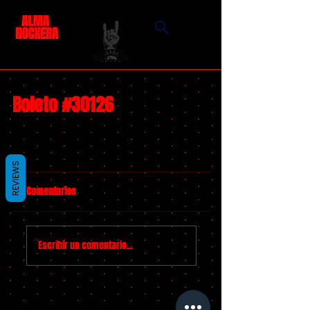
Boleto #30126
REVIEWS
Comentarios
Escribir un comentario...