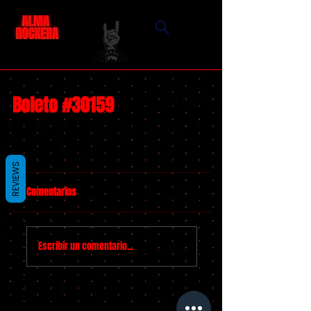
Boleto #30159
REVIEWS
Comentarios
Escribir un comentario...