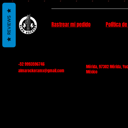
REVIEWS
Rastrear mi pedido
Política de
+52 9993596746
Mérida, 97302 Mérida, Yuc
almarockeramx@gmail.com
México