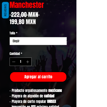
Manchester
REVIEWS
Precio
 222,00 MXN 
Precio
199,80 MXN
de
Talla
*
oferta
Cantidad
*
Agregar al carrito
- Producto orgullosamente
mexicano
- Playera de algodón de
calidad
- Playera de corte regular
UNISEX