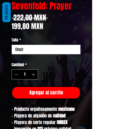
Sevenfold: Prayer
REVIEWS
Precio
 222,00 MXN 
Precio
199,80 MXN
de
Talla
*
oferta
Cantidad
*
Agregar al carrito
- Producto orgullosamente
mexicano
- Playera de algodón de
calidad
- Playera de corte regular
UNISEX