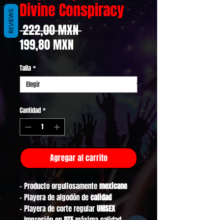
Divine Conspiracy
REVIEWS
Precio
 222,00 MXN 
Precio
199,80 MXN
de
Talla
*
oferta
Cantidad
*
Agregar al carrito
- Producto orgullosamente
mexicano
- Playera de algodón de
calidad
- Playera de corte regular
UNISEX