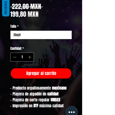
REVIEWS
Precio
 222,00 MXN 
Precio
199,80 MXN
de
Talla
*
oferta
Cantidad
*
Agregar al carrito
- Producto orgullosamente
mexicano
- Playera de algodón de
calidad
- Playera de corte regular
UNISEX
- Impresión en
DTF
máxima calidad