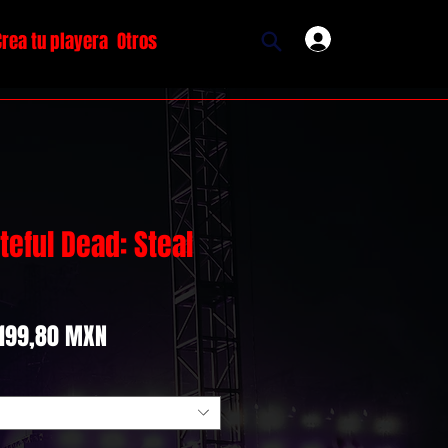
Crea tu playera
Otros
Ingresar
teful Dead: Steal
Precio
Precio
199,80 MXN
de
oferta