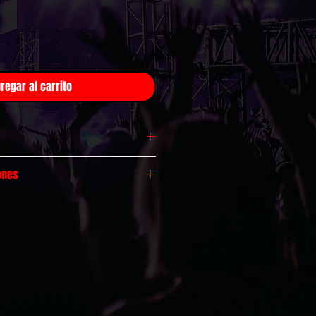
regar al carrito
odo México!
ones
r $99
ess
: 1 a 4 días
hábiles
por $149
ratuitas, válido por 30 días.
pras mayores a $799
olíticas de cambios y
mpras superiores a $1,399