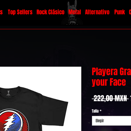
os
Top Sellers
Rock Clásico
Metal
Alternativo
Punk
Playera Gra
your Face
 222,00 MXN 
Talla
*
Elegir