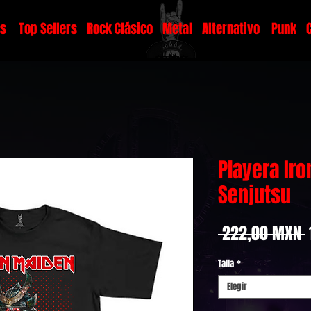
os
Top Sellers
Rock Clásico
Metal
Alternativo
Punk
Playera Ir
Senjutsu
 222,00 MXN 
Talla
*
Elegir