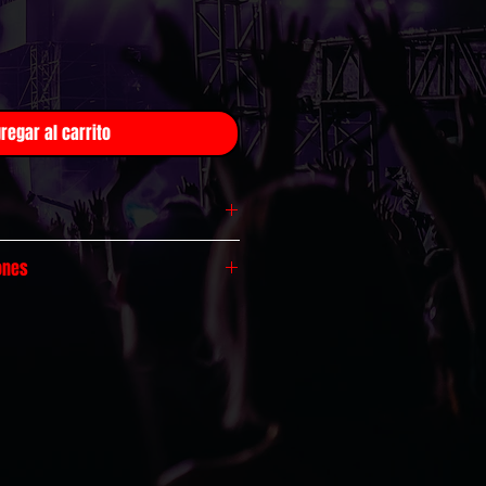
regar al carrito
odo México!
ones
r $99
ess
: 1 a 4 días
hábiles
por $149
ratuitas, válido por 30 días.
pras mayores a $799
olíticas de cambios y
mpras superiores a $1,399