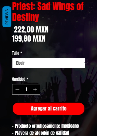
Priest: Sad Wings of
REVIEWS
Destiny
Precio
 222,00 MXN 
Precio
199,80 MXN
de
Talla
*
oferta
Cantidad
*
Agregar al carrito
- Producto orgullosamente
mexicano
- Playera de algodón de
calidad