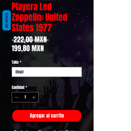
Playera Led
Zeppelin: United
REVIEWS
States 1977
Precio
 222,00 MXN 
Precio
199,80 MXN
de
Talla
*
oferta
Cantidad
*
Agregar al carrito