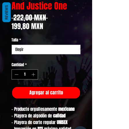
And Justice One
REVIEWS
Precio
 222,00 MXN 
Precio
199,80 MXN
de
Talla
*
oferta
Cantidad
*
Agregar al carrito
- Producto orgullosamente
mexicano
- Playera de algodón de
calidad
- Playera de corte regular
UNISEX