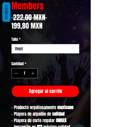
Members
REVIEWS
Precio
 222,00 MXN 
Precio
199,80 MXN
de
Talla
*
oferta
Cantidad
*
Agregar al carrito
- Producto orgullosamente
mexicano
- Playera de algodón de
calidad
- Playera de corte regular
UNISEX