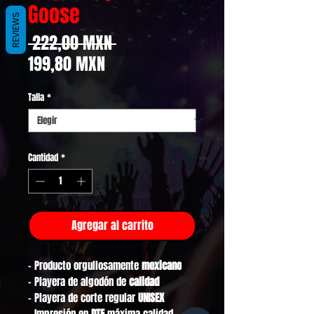
Goose
REVIEWS
Precio
 222,00 MXN 
Precio
199,80 MXN
de
Talla
*
oferta
Cantidad
*
Agregar al carrito
- Producto orgullosamente
mexicano
- Playera de algodón de
calidad
- Playera de corte regular
UNISEX