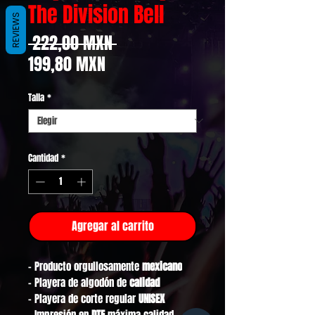
The Division Bell
REVIEWS
Precio
 222,00 MXN 
Precio
199,80 MXN
de
Talla
*
oferta
Cantidad
*
Agregar al carrito
- Producto orgullosamente
mexicano
- Playera de algodón de
calidad
- Playera de corte regular
UNISEX