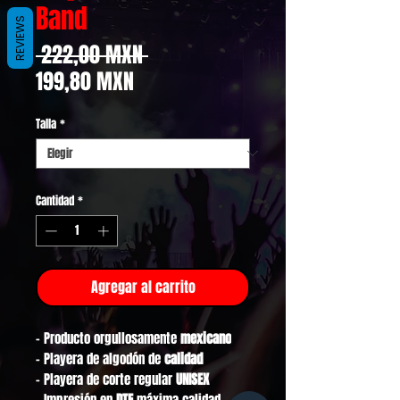
Band
REVIEWS
Precio
 222,00 MXN 
Precio
199,80 MXN
de
Talla
*
oferta
Cantidad
*
Agregar al carrito
- Producto orgullosamente
mexicano
- Playera de algodón de
calidad
- Playera de corte regular
UNISEX