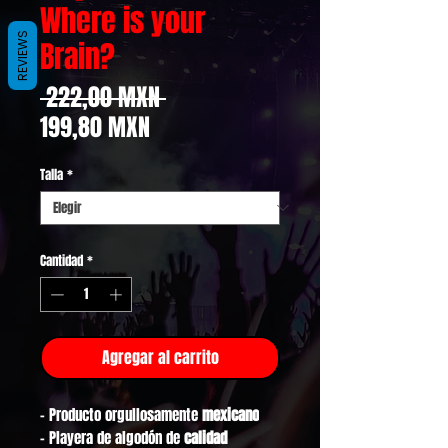
Where is your
REVIEWS
Brain?
Precio
 222,00 MXN 
Precio
199,80 MXN
de
Talla
*
oferta
Cantidad
*
Agregar al carrito
- Producto orgullosamente
mexicano
- Playera de algodón de
calidad